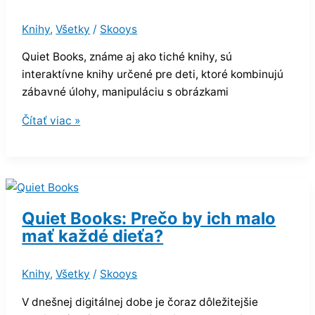
Knihy
,
Všetky
/
Skooys
Quiet Books, známe aj ako tiché knihy, sú
interaktívne knihy určené pre deti, ktoré kombinujú
zábavné úlohy, manipuláciu s obrázkami
Čítať viac »
Quiet Books: Prečo by ich malo
mať každé dieťa?
Knihy
,
Všetky
/
Skooys
V dnešnej digitálnej dobe je čoraz dôležitejšie