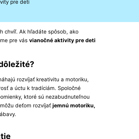
h chvíľ. Ak hľadáte spôsob, ako
i sme pre vás
vianočné aktivity pre deti
dôležité?
hajú rozvíjať kreativitu a motoriku,
rosť a úctu k tradíciám. Spoločné
spomienky, ktoré sú nezabudnuteľnou
omôžu deťom rozvíjať
jemnú motoriku,
zábavy.
tie