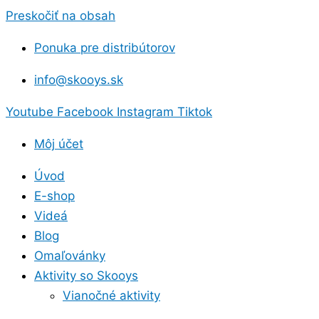
Preskočiť na obsah
Ponuka pre distribútorov
info@skooys.sk
Youtube
Facebook
Instagram
Tiktok
Môj účet
Úvod
E-shop
Videá
Blog
Omaľovánky
Aktivity so Skooys
Vianočné aktivity