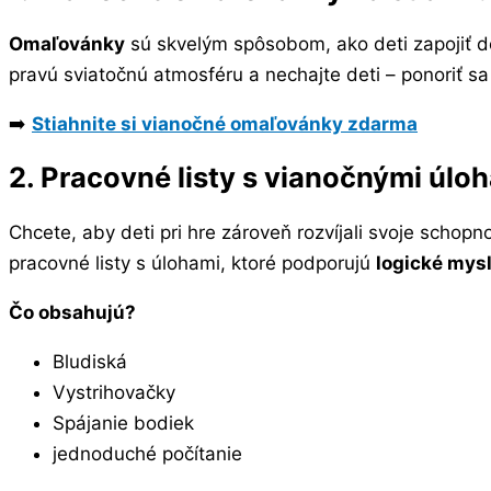
Omaľovánky
sú skvelým spôsobom, ako deti zapojiť do
pravú sviatočnú atmosféru a nechajte deti – ponoriť sa 
➡️
Stiahnite si vianočné omaľovánky zdarma
2. Pracovné listy s vianočnými úlo
Chcete, aby deti pri hre zároveň rozvíjali svoje schopn
pracovné listy s úlohami, ktoré podporujú
logické mys
Čo obsahujú?
Bludiská
Vystrihovačky
Spájanie bodiek
jednoduché počítanie