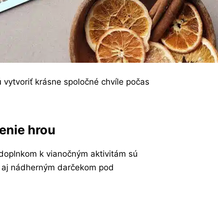
jú vytvoriť krásne spoločné chvíle počas
čenie hrou
doplnkom k vianočným aktivitám sú
ť aj nádherným darčekom pod