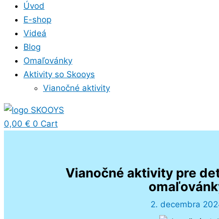
Úvod
E-shop
Videá
Blog
Omaľovánky
Aktivity so Skooys
Vianočné aktivity
0,00
€
0
Cart
Vianočné aktivity pre deti
omaľovánk
2. decembra 20