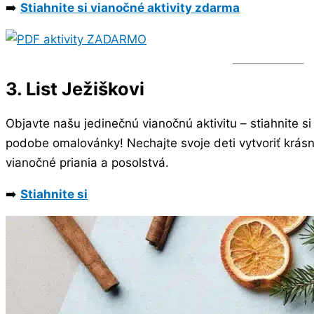
➡️
Stiahnite si vianočné aktivity zdarma
3. List Ježiškovi
Objavte našu jedinečnú vianočnú aktivitu – stiahnite si 
podobe omalovánky! Nechajte svoje deti vytvoriť krásny,
vianočné priania a posolstvá.
➡️
Stiahnite si