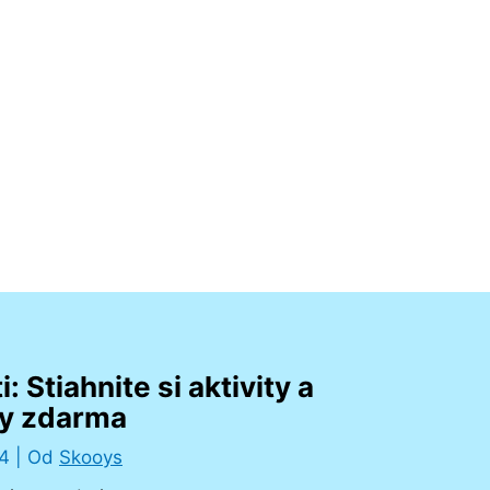
: Stiahnite si aktivity a
y zdarma
24
| Od
Skooys