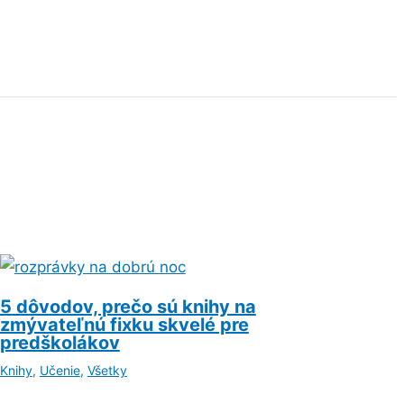
5 dôvodov, prečo sú knihy na
zmývateľnú fixku skvelé pre
predškolákov
Knihy
,
Učenie
,
Všetky